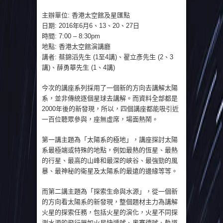
主辦單位: 香港太空館及星匯點
日期: 2016年6月6、13、20、27日
時間: 7:00 – 8:30pm
地點: 香港太空館演講廳
講者: 蔡錦滔先生 (1至4講)、翟立彥先生 (2、3
講)、薛勇華先生 (1、4講)
今次的講座系列採用了一個新的方向去講解太陽
系，並非傳統逐個星球去講解。而資料全部都是
2000年後的新發現，所以，四個講座都能吸引近
一百位聽眾參與，座無虛席，場面熱鬧。
第一講主題為「太陽系的極地」，講座探討太陽
系最極端或特殊的地點，例如最熱的恆星、最熱
的行星、最高的山峰和最深的峽谷、最強勁的風
暴、最神秘的衛星及太陽系的最遠的邊緣等等。
而第二講主題為「探索生命與水源」，從一個新
的方向看太陽系的新發現，整個題材主力為講解
火星的探索任務，包括火星的演化，火星不同探
測水源的飛行器如火星快遞號、奧賽德號、軌道