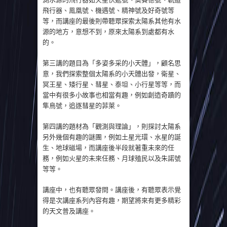
飛行器、鳯凰號、機遇號、精神號及好奇號等
等，而講座的最後則帶聽眾探索太陽系其他有水
源的地方，意想不到，原來太陽系到處都有水
的。
第三講的題目為「多姿多采的小天體」，顧名思
意，我們探索整個太陽系的小天體出發，衛星、
冥王星、矮行星、彗星、泰坦、小行星等等，而
當中有很多小故事也相當有趣，例如創造奇蹟的
隼鳥號，追逐彗星的菲萊。
第四講的題材為「觀測與理論」，則探討太陽系
另外幾個有趣的謎團，例如土星光環、水星的誕
生、地球磁場，而講座後半段就著重未來的任
務，例如火星的未來任務、月球殖民以及朱諾號
等等。
講座中，也有聽眾發問。講座後，有聽眾表示覺
得是次講座系列內容有趣，期望將來有更多精彩
的天文普及講座。