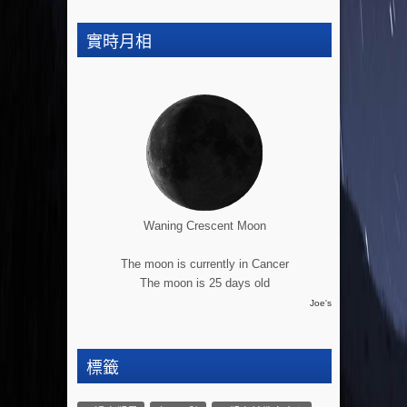
實時月相
Waning Crescent Moon
The moon is currently in Cancer
The moon is 25 days old
Joe's
標籤