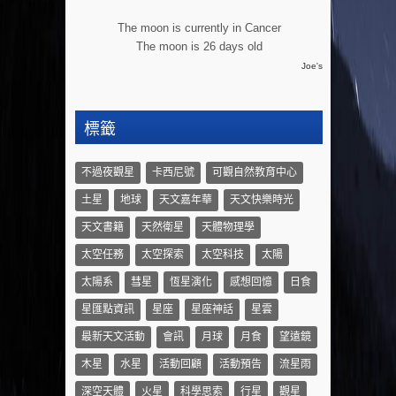
The moon is currently in Cancer
The moon is 26 days old
Joe's
標籤
不過夜觀星
卡西尼號
可觀自然教育中心
土星
地球
天文嘉年華
天文快樂時光
天文書籍
天然衛星
天體物理學
太空任務
太空探索
太空科技
太陽
太陽系
彗星
恆星演化
感想回憶
日食
星匯點資訊
星座
星座神話
星雲
最新天文活動
會訊
月球
月食
望遠鏡
木星
水星
活動回顧
活動預告
流星雨
深空天體
火星
科學思索
行星
觀星