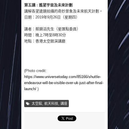
第五講 : 遙望宇宙及未來計劃
講解各望遠鏡拍攝的奇妙景象及未來航天計劃。
日期：2019年9月26日（星期四）
講者：蔡錦滔先生（星匯點委員）
時間：晚上7時至8時30分
地點：香港太空館演講廳
(Photo credit:
https://www.universetoday.com/85166/shuttle-
endeavour-will-be-visible-over-uk-just-after-final-
launch/
)
,
,
太空館
航天科技
講座