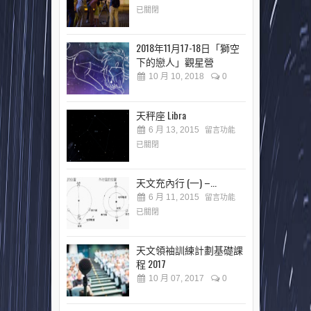
已關閉
2018年11月17-18日「獅空
下的戀人」觀星營
10 月 10, 2018
0
天秤座 Libra
6 月 13, 2015
留言功能
已關閉
天文充內行 (一) –...
6 月 11, 2015
留言功能
已關閉
天文領袖訓練計劃基礎課
程 2017
10 月 07, 2017
0