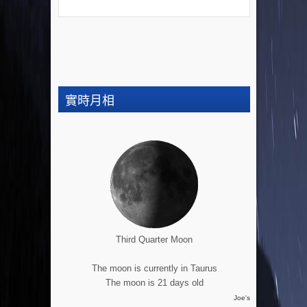
實時月相
Third Quarter Moon
The moon is currently in Taurus
The moon is 21 days old
Joe's