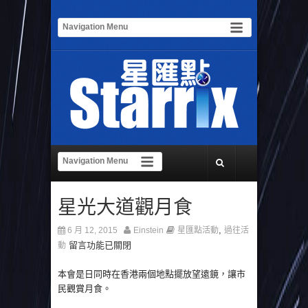
星光大道觀月食
,
6 月 12, 2015
Einstein
星匯點活動
過往活
留言功能已關閉
動
本會是日同時在香港兩個地點擺放望遠鏡，讓市
民觀賞月食。