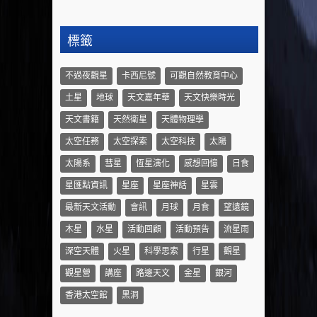
標籤
不過夜觀星
卡西尼號
可觀自然教育中心
土星
地球
天文嘉年華
天文快樂時光
天文書籍
天然衛星
天體物理學
太空任務
太空探索
太空科技
太陽
太陽系
彗星
恆星演化
感想回憶
日食
星匯點資訊
星座
星座神話
星雲
最新天文活動
會訊
月球
月食
望遠鏡
木星
水星
活動回顧
活動預告
流星雨
深空天體
火星
科學思索
行星
觀星
觀星營
講座
路邊天文
金星
銀河
香港太空館
黑洞