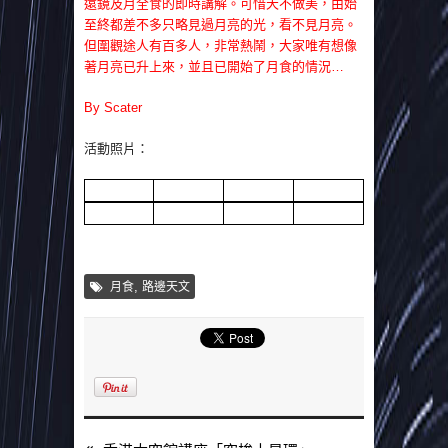
遠鏡及月全食的即時講解。可惜天不做美，由始
至終都差不多只略見過月亮的光，看不見月亮。
但圍觀途人有百多人，非常熱鬧，大家唯有想像
著月亮已升上來，並且已開始了月食的情況…
By Scater
活動照片：
,
月食
路邊天文