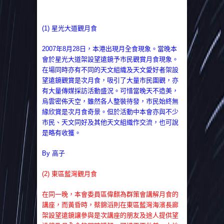
(1) 星光大道觀月食
2007年8月28日，本港出現月全食現象。當晚本
會於星光大道架設望遠鏡予市民觀賞月食現象。
在場同時亦有不同的天文組織及天文愛好者架設
望遠鏡觀賞是次月食，吸引了大量市民圍觀，亦
有大量傳媒採訪活動盛況。可惜當晚天不造美，
烏雲密佈天空，雖然各人整裝待發，市民始終無
緣欣賞是次月食奇景。但於活動中本會亦與不少
市民、天文同好及其他天文組織作交流，也可說
是略有收獲。
By 高子
(2) 東區藍灣觀月食
在同一晚，本會委員區偉麒為群策會講解月食的
講座，而黃昏時，蔡錦滔則在東區藍灣海濱長廊
架設望遠鏡讓參與是次講座的朋友及途人提供望