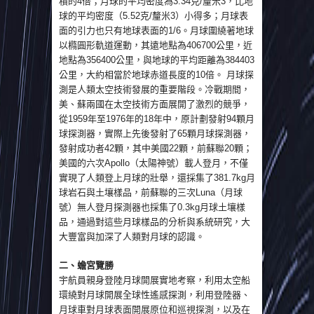
積的4倍；月球的平均密度為3.34克/釐米3，比地
球的平均密度（5.52克/釐米3）小得多；月球表
面的引力也只有地球表面的1/6。
月球圍繞著地球
以橢圓形軌道運動，其遠地點為406700公里，近
地點為356400公里，與地球的平均距離為384403
公里，大約相當於地球赤道長度的10倍。 月球探
測是人類太空技術發展的重要階段。冷戰期間，
美、蘇兩國在太空技術方面展開了激烈的競爭，
從1959年至1976年的18年中，原計劃發射94顆月
球探測器，實際上先後發射了65顆月球探測器，
發射成功者42顆，其中美國22顆，前蘇聯20顆；
美國的六次Apollo（太陽神號）載人登月，不僅
實現了人類登上月球的壯舉，還採集了381.7kg月
球岩石與土壤樣品，前蘇聯的三次Luna（月球
號）無人登月探測器也採集了0.3kg月球土壤樣
品，通過對這些月球樣品的分析與系統研究，大
大豐富與加深了人類對月球的認識。
二、蟾宮覽勝
宇航員親身登陸月球開展實地考察，利用太空船
環繞對月球開展全球性遙感探測，利用登陸器、
月球車對月球表面開展原位和巡視探測，以及在