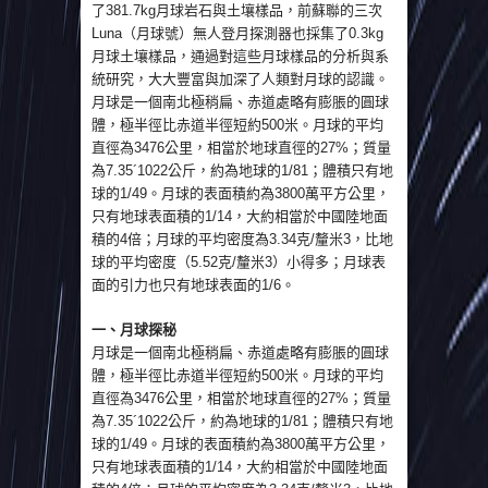
了381.7kg月球岩石與土壤樣品，前蘇聯的三次
Luna（月球號）無人登月探測器也採集了0.3kg
月球土壤樣品，通過對這些月球樣品的分析與系
統研究，大大豐富與加深了人類對月球的認識。
月球是一個南北極稍扁、赤道處略有膨脹的圓球
體，極半徑比赤道半徑短約500米。月球的平均
直徑為3476公里，相當於地球直徑的27%；質量
為7.35´1022公斤，約為地球的1/81；體積只有地
球的1/49。月球的表面積約為3800萬平方公里，
只有地球表面積的1/14，大約相當於中國陸地面
積的4倍；月球的平均密度為3.34克/釐米3，比地
球的平均密度（5.52克/釐米3）小得多；月球表
面的引力也只有地球表面的1/6。
一、月球探秘
月球是一個南北極稍扁、赤道處略有膨脹的圓球
體，極半徑比赤道半徑短約500米。月球的平均
直徑為3476公里，相當於地球直徑的27%；質量
為7.35´1022公斤，約為地球的1/81；體積只有地
球的1/49。月球的表面積約為3800萬平方公里，
只有地球表面積的1/14，大約相當於中國陸地面