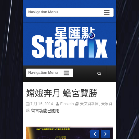
嫦娥奔月 蟾宮覽勝
,
7 月 15, 2014
Einstein
天文資料庫
天象資
留言功能已關閉
訊