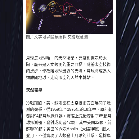
圖片文字可以隨意編輯 交會現意圖
月球是地球唯一的天然衛星，亮度也僅次於太
陽，歷來是天文觀測的重要目標。隨著太空技術
的進步，作為離地球最近的天體，月球將成為人
類離開地球、走向深空的天然中轉站。
天然衛星
冷戰期間，美、蘇兩國在太空技術方面展開了激
烈的競爭，從1959年至1976年的18年中，原計劃
發射94顆月球探測器，實際上先後發射了65顆月
球探測器，發射成功者42顆，其中美國22顆，前
蘇聯20顆；美國的六次Apollo（太陽神號）載人
登月，不僅實現了人類登上月球的壯舉，還採集