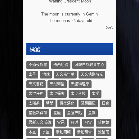
Waning Crescent Moon
The moon is currently in Gemini
The moon is 24 days old
Joe's
標籤
不過夜觀星
卡西尼號
可觀自然教育中心
土星
地球
天文嘉年華
天文快樂時光
天文書籍
天然衛星
天體物理學
太空任務
太空探索
太空科技
太陽
太陽系
彗星
恆星演化
感想回憶
日食
星匯點資訊
星座
星座神話
星雲
最新天文活動
會訊
月球
月食
望遠鏡
木星
水星
活動回顧
活動預告
流星雨