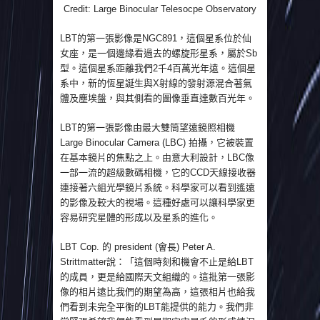
Credit: Large Binocular Telesocpe Observatory
LBT的第一張影像是NGC891，這個星系位於仙
女座，是一個邊緣看過去的螺旋形星系，屬於Sb
型。這個星系距離我們2千4百萬光年遠。這個星
系中，新的恆星誕生與X射線的發射源混合著氣
體及塵埃盤，與其側看的圖像垂直達數百光年。
LBT的第一張影像由最大雙筒望遠鏡照相機
Large Binocular Camera (LBC) 拍攝，它被裝置
在基本鏡片的焦點之上。由意大利設計，LBC像
一部一流的超級數碼相機，它的CCD天線接收器
連接著六組光學鏡片系統。科學家可以看到遙遠
的影像及較大的視場。這種好處可以讓科學家更
容易研究星體的形成以及星系的進化。
LBT Cop. 的 president (會長) Peter A.
Strittmatter說：「這個時刻和機會不止是給LBT
的成員，更是給國際天文組織的。這批第一張影
像的相片遠比我們的期望為高，這張相片也給我
們看到未完全平衡的LBT能提供的能力。我們非