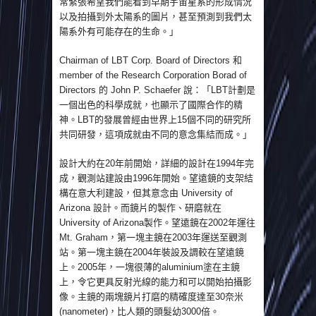
常緊張希望我們能看到早期宇宙星系的形成情況
以及拍攝到外太陽系的圖片，甚至預測到我們太
陽系外有可能存在的生命。」
Chairman of LBT Corp. Board of Directors 和
member of the Research Corporation Borad of
Directors 的 John P. Schaefer 說：「LBT計劃是
一個出色的科學成就，也顯示了國際合作的精
神。LBT的發展曾經由世界上15個不同的研究所
共同研發，這項成就由不同的意念集結而成。」
設計大約在20年前開始，詳細的設計在1994年完
成，觀測站建設由1996年開始。望遠鏡的支架結
構在意大利建設，但其意念由 University of
Arizona 設計。而鏡片的製作、研磨就在
University of Arizona製作。望遠鏡在2002年運往
Mt. Graham，第一塊主鏡在2003年運送至觀測
站。第一塊主鏡在2004年裝設及調較在望遠鏡
上。2005年，一塊很薄的aluminium塗在主鏡
上，令它更具反射光線的能力和可以開始拍攝影
像。主鏡的兩塊鏡片打磨的精確度達至30奈米
(nanometer)，比人類的頭髮幼3000倍。