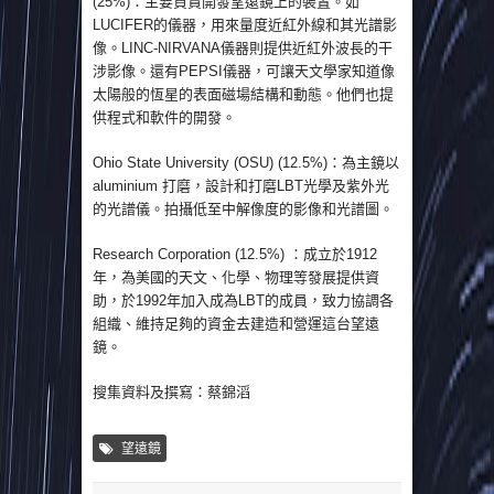
(25%)：主要負責開發望遠鏡上的裝置。如
LUCIFER的儀器，用來量度近紅外線和其光譜影
像。LINC-NIRVANA儀器則提供近紅外波長的干
涉影像。還有PEPSI儀器，可讓天文學家知道像
太陽般的恆星的表面磁場結構和動態。他們也提
供程式和軟件的開發。
Ohio State University (OSU) (12.5%)：為主鏡以
aluminium 打磨，設計和打磨LBT光學及紫外光
的光譜儀。拍攝低至中解像度的影像和光譜圖。
Research Corporation (12.5%) ：成立於1912
年，為美國的天文、化學、物理等發展提供資
助，於1992年加入成為LBT的成員，致力協調各
組織、維持足夠的資金去建造和營運這台望遠
鏡。
搜集資料及撰寫：蔡錦滔
望遠鏡