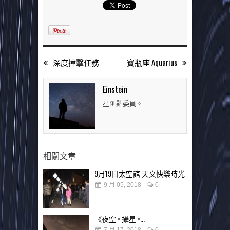
深度撞擊任務
寶瓶座 Aquarius
Einstein
星匯點委員。
相關文章
9月19日太空館 天文快樂時光
9 月 05, 2018
0
《夜空 • 攝星 •...