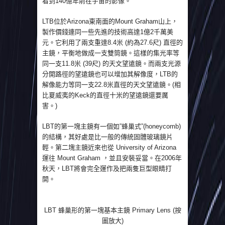
看到140億年前在宇宙的影像。
LTB位於Arizona東南面的Mount Graham山上，
製作價錢連同一些先進的技術高達1億2千萬美
元。它利用了兩支重達8.4米 (約為27.6尺) 直徑的
主鏡，平衡地做成一支雙筒鏡。這樣的集光率等
同一支11.8米 (39尺) 的天文望遠鏡。而兩支光源
分開路徑的望遠鏡也可以增加其解像度，LTB的
解像能力等同一支22.8米直徑的天文望遠鏡。(相
比夏威夷的Keck的直徑十米的望遠鏡還要厲
害。)
LBT的第一塊主鏡有一個如”蜂巢式”(honeycomb)
的結構，其好處是比一般的傳統固體玻璃鏡片
輕。第二塊主鏡近來也從 University of Arizona
運往 Mount Graham ，並且安裝妥當。在2006年
秋天，LBT將會完全運作及把兩隻巨型眼睛打
開。
LBT 蜂巢形的第一塊基本主鏡 Primary Lens (按
圖放大)