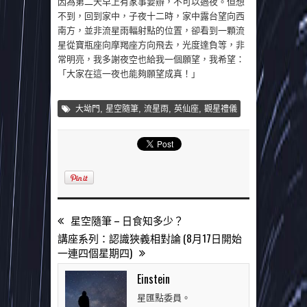
因為第二天早上有家事要辦，不可以過夜。但想
不到，回到家中，子夜十二時，家中露台望向西
南方，並非流星雨輻射點的位置，卻看到一顆流
星從寶瓶座向摩羯座方向飛去，光度達負等，非
常明亮，我多謝夜空也給我一個願望，我希望：
「大家在這一夜也能夠願望成真！」
,
,
,
,
大坳門
星空隨筆
流星雨
英仙座
觀星禮儀
星空隨筆 – 日食知多少？
講座系列：認識狹義相對論 (8月17日開始
一連四個星期四)
Einstein
星匯點委員。