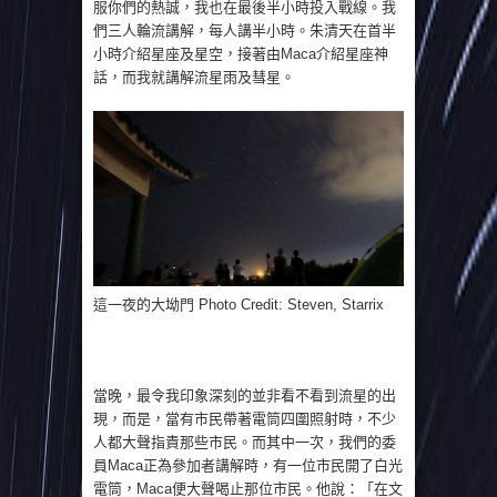
服你們的熱誠，我也在最後半小時投入戰線。我
們三人輪流講解，每人講半小時。朱清天在首半
小時介紹星座及星空，接著由Maca介紹星座神
話，而我就講解流星雨及彗星。
這一夜的大坳門 Photo Credit: Steven, Starrix
當晚，最令我印象深刻的並非看不看到流星的出
現，而是，當有市民帶著電筒四圍照射時，不少
人都大聲指責那些市民。而其中一次，我們的委
員Maca正為參加者講解時，有一位市民開了白光
電筒，Maca便大聲喝止那位市民。他說：「在文