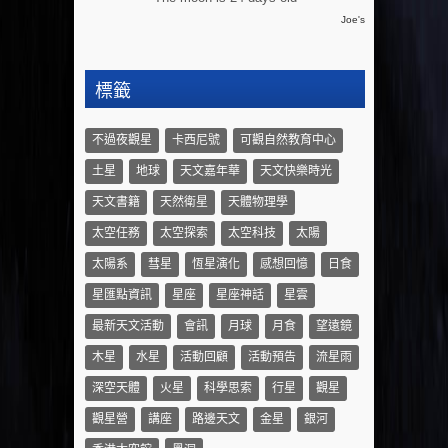
Joe's
標籤
不過夜觀星
卡西尼號
可觀自然教育中心
土星
地球
天文嘉年華
天文快樂時光
天文書籍
天然衛星
天體物理學
太空任務
太空探索
太空科技
太陽
太陽系
彗星
恆星演化
感想回憶
日食
星匯點資訊
星座
星座神話
星雲
最新天文活動
會訊
月球
月食
望遠鏡
木星
水星
活動回顧
活動預告
流星雨
深空天體
火星
科學思索
行星
觀星
觀星營
講座
路邊天文
金星
銀河