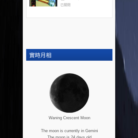
已關閉
實時月相
Waning Crescent Moon
The moon is currently in Gemini
The moon is 24 days old