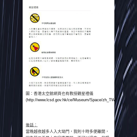
圖：香港太空館網頁也有教授觀星禮儀
(
http://www.lcsd.gov.hk/ce/Museum/Space/zh_TW/web/spm/stars
後話：
當晚越夜越多人入大坳門，我則十時多便離開，