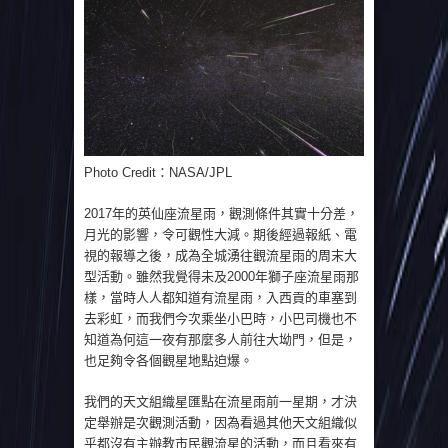
Photo Credit：NASA/JPL
2017年的英仙座流星雨，觀測條件其實十分差，
月光的影響，令可觀性大減。期後經過報紙、電
視的報導之後，成為全城湧往觀流星雨的周末大
型活動。雖然我覺得未及2000年獅子座流星雨那
樣，當時人人都知道有流星雨，入西貢的車塞到
去彩虹，而我們今次乘坐小巴時，小巴司機也不
知道為何這一夜有那麼多人前往大坳門，但是，
也足夠令各個觀星地點迫爆。
我們的天文組織星匯點在流星雨前一星期，才決
定舉辦是次觀測活動，因為看過其他天文組織似
乎都沒有主辦教市民觀流星的活動，而且看來有