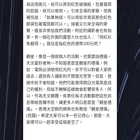
具店用兩元，就可以買到紅色玻璃紙，包著電筒
的前面，就可以使用。」引來全場的掌聲。他再
補充說：「如果無錢，可以用街市買菜那些紅色
膠袋包著電筒都可以。」接著又引來全場的掌
聲，連並非參加我們活動，附近的攝影者也有拍
掌。有一個在外圍的露營人仕也加入：「用紅衫
魚都得。」我估是指紅色的港幣100元吧？
觀星，像是一個很個人的活動，也需要說禮儀。
天文愛好者無一不知道甚麼是觀星的禮儀，例
如：電筒必須使用紅光的，亦不可以對著人家照
過去；遇到有人攝影則不開激光等等。但是，普
通市民不會知道，他們可能覺得開白光電筒是自
己的權利，但就不瞭解這樣做會影響很多人，所
以，作為天文團體，有責任每次活動都把這些訊
息帶給普羅市民，讓更多人明白甚麼是「觀星禮
儀」。香港太空館的網頁也有教授「觀星禮儀」
(見圖)。希望大家可以多一些公德心，那麼，大
家便可以一起享受這個星空了。