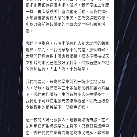
很多市民都有這個需求，所以，我們便如上年度
一樣，再次舉辦英仙座流星雨活動，而我們預計
大尾督應該會有大量的市民，因為交通較方便，
所以改為前往較偏遠的西貢大坳門進行觀測活
動。
我們七時集合，八時半便順利去到大坳門的觀測
地點。然而，令我們意想不到的是，那個時候，
大坳門已經有數十個露營帳幕。很多準備拍攝天
文相片的市民已經放好了腳架，佔據著整個草地
的有利位置，人山人海，十分熱鬧。
我們到達時，只剩觀景亭前的一塊小空地沒有
人，所以，我們便叫三十多位參加者在該地方坐
下，我們再作講解。由於有很多人在拍攝夜空，
我們也不可以使用激光去指導觀星，因為這樣會
令拍攝到的相片留下一條綠色光線。
這一夜的大坳門很多人，嘈雜聲如街市般，在不
能利用任何指導觀星的工具下，只靠聲音講解星
空。委員們仍然嘶聲力竭地為市民講解，非常佩