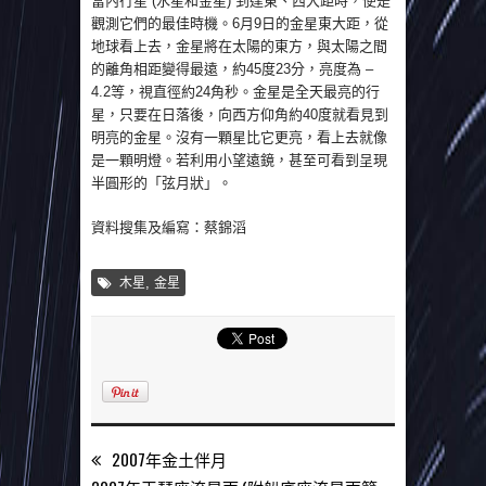
當內行星 (水星和金星) 到達東、西大距時，便是
觀測它們的最佳時機。6月9日的金星東大距，從
地球看上去，金星將在太陽的東方，與太陽之間
的離角相距變得最遠，約45度23分，亮度為 –
4.2等，視直徑約24角秒。金星是全天最亮的行
星，只要在日落後，向西方仰角約40度就看見到
明亮的金星。沒有一顆星比它更亮，看上去就像
是一顆明燈。若利用小望遠鏡，甚至可看到呈現
半圓形的「弦月狀」。
資料搜集及編寫：蔡錦滔
,
木星
金星
2007年金土伴月