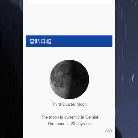
實時月相
Third Quarter Moon
The moon is currently in Gemini
The moon is 23 days old
Joe's