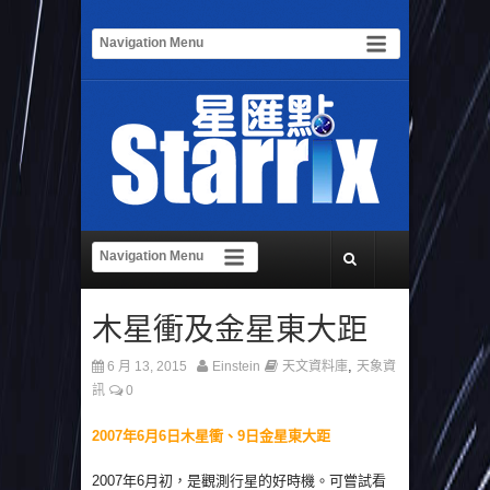
木星衝及金星東大距
,
6 月 13, 2015
Einstein
天文資料庫
天象資
訊
0
2007年6月6日木星衝、9日金星東大距
2007年6月初，是觀測行星的好時機。可嘗試看