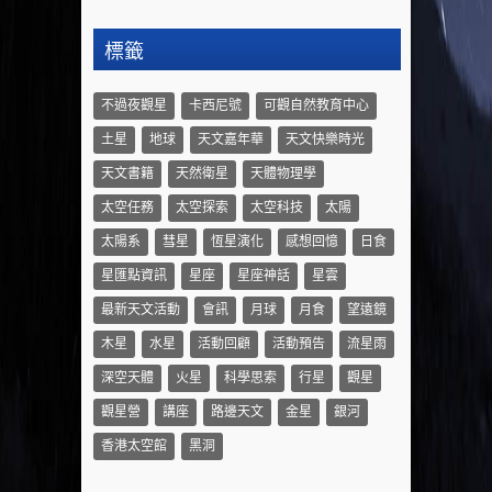
標籤
不過夜觀星
卡西尼號
可觀自然教育中心
土星
地球
天文嘉年華
天文快樂時光
天文書籍
天然衛星
天體物理學
太空任務
太空探索
太空科技
太陽
太陽系
彗星
恆星演化
感想回憶
日食
星匯點資訊
星座
星座神話
星雲
最新天文活動
會訊
月球
月食
望遠鏡
木星
水星
活動回顧
活動預告
流星雨
深空天體
火星
科學思索
行星
觀星
觀星營
講座
路邊天文
金星
銀河
香港太空館
黑洞