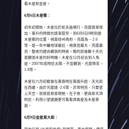
看木星和金星。
6月6日木星衝：
初年初開始，木星位於蛇夫座順行，亮度逐漸增
加，東升的時間也逐漸提早，到6月6日9時到達
木星衝的位置，視直徑46角秒，亮度為 – 2.6
等，是一年中離地球最近、視直徑最大、亮度最
亮，整夜均適合觀測的時侯。衝的前後數十天也
是觀測木星的好時機。木星在12月初去到人馬
座，2007年底時近太陽，不宜觀測，光度降至 –
1.8等。
木星在六月初都會在黃昏時在東面升起，天光前
在西邊，由於光度達 -2.6等，非常明亮，只要望
上天空，就很容易發現牠，在子夜，更高掛天頂
附近。利用小望遠鏡更可看看其衛星及木星表
面。
6月9日金星東大距：