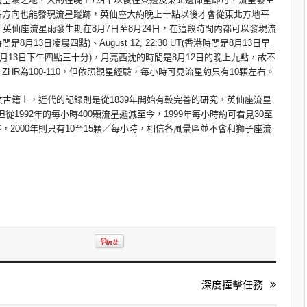
各方向也能發現流星蹤跡，英仙座大約晚上十點以後才會從東北方地平
英仙座流星雨發生期在8月7日至8月24日，在這段時間內都可以發現流
港時間是8月13日凌晨四點)、August 12, 22:30 UT(香港時間是8月13日早
香港時間是8月13日下午四點三十分)，月亮西沈的時間是8月12日的晚上九點，故不
R為100-110，但依照觀星經驗，每小時可見流星約只有10顆左右。
籍上，近代的記錄則是從1839年開始有較完善的研究，英仙座流星
質所造成，但從1992年的每小時400顆流星遞減至今，1999年每小時約可看見30至
小時，2000年則只有10至15顆／每小時，相信各風景區並不會和獅子座流
深度撞擊任務