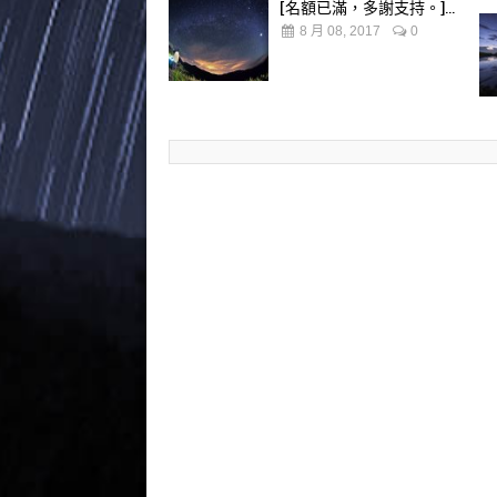
[名額已滿，多謝支持。]...
8 月 08, 2017
0