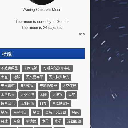
Waning Crescent Moon
The moon is currently in Gemini
The moon is 24 days old
Joe's
標籤
不過夜觀星
卡西尼號
可觀自然教育中心
土星
地球
天文嘉年華
天文快樂時光
天文書籍
天然衛星
天體物理學
太空任務
太空探索
太空科技
太陽
太陽系
彗星
恆星演化
感想回憶
日食
星匯點資訊
星座
星座神話
星雲
最新天文活動
會訊
月球
月食
望遠鏡
木星
水星
活動回顧