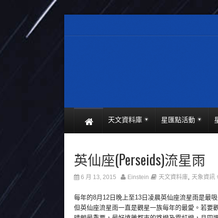
天文資料庫
星匯點活動
英仙座(Perseids)流星雨
,
6 月 13, 2015
Einstein
天文資料庫
天象資訊
每年的8月12日晚上至13日凌晨英仙座流星雨是
但英仙座流星雨一直是觀星一族每年的最愛。若要
晴朗最重要，最好遠離都市的路燈及霓虹燈，且四