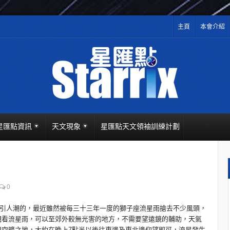
主頁
本會介紹
星匯點資訊
天文現象
星匯點天文領袖訓練計劃
0
最吸引人潮的，最近雖然被每三十三年一度的獅子座流星雨搶去不少風頭，
觀看流星雨，可以至郊外較無光害的地方，不需要望遠鏡的輔助，天氣
週空曠之地，大約在晚上7點半以後往東邊及東北邊仰望即可，流星發生