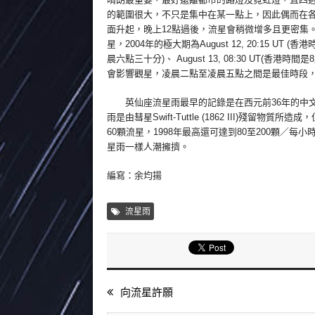
的範圍很大，不只是集中在某一點上，因此偶而在
面升起，晚上12點過後，流星會稍微增多且更密集。
星，2004年的極大期為August 12, 20:15 UT (香
晨六點三十分)、 August 13, 08:30 UT(
會影響觀星，凌晨二點至凌晨五點之間是最佳時段，ZH
英仙座流星雨最早的記錄是在西元前36年的中文古
雨是由彗星Swift-Tuttle (1862 III)殘留物
60顆流星，1998年最高還可達到80至200顆／每
星雨一樣人潮擁擠。
編寫：余均揚
流星雨
向流星許願