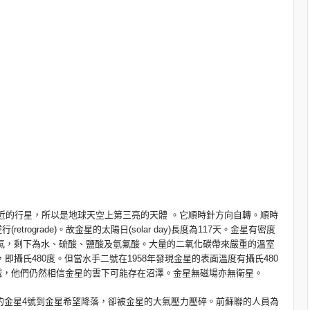
球最近的行星，所以是地球天空上第三亮的天體 。它順時針方向自轉。順時
ograde)。故金星的太陽日(solar day)長度為117天。金星有密度
為氮氣，剩下為水、硫酸、鹽酸及氫氟酸。大量的二氧化碳帶來嚴重的溫室
即攝氏480度。但當水手二號在1958年發現金星的表面溫度有攝氏480
滅，他們仍然相信金星的雲下可能存在沼澤。金星無磁場亦無衛星。
聯的金星4號到金星希望降落，卻被金星的大氣壓力壓碎。前蘇聯的人員為