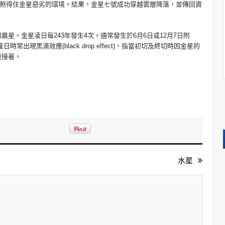
希望熬得住金星惡劣的環境。結果，金星七號成功穿越雲層降落，並傳回資
星。金星凌日每243年發生4次。通常發生於6月6日或12月7日附
常出現黑滴效應(black drop effect)，指當初切及終切時因金星的
連接著。
水星