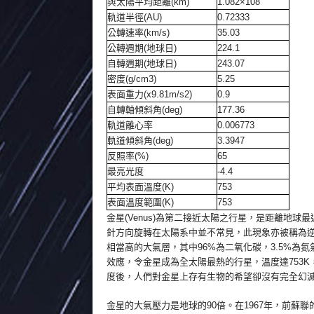
與太陽平均距離(km)
1.082×10
8
軌道半徑(AU)
0.72333
公轉速率(km/s)
35.03
公轉週期(地球日)
224.1
自轉週期(地球日)
243.07
密度(g/cm
3
)
5.25
表面重力(x9.81m/s
2
)
0.9
自轉軸傾斜角(deg)
177.36
軌道離心率
0.006773
軌道傾斜角(deg)
3.3947
反照率(%)
65
最亮光度
-4.4
平均表面溫度(K)
753
表面溫度範圍(K)
753
金星(Venus)為第二接近太陽之行星，是距離地
針方向旋轉在太陽系中並不常見，此現象亦被稱為逆行(retr
相當高的大氣層，其中96%為二氧化碳，3.5%
效應，令金星成為全太陽最熱的行星，溫度達753K，
度後，人們對金星上存有生物的希望卻沒有完全幻
金星的大氣壓力是地球的90倍。在1967年，前蘇