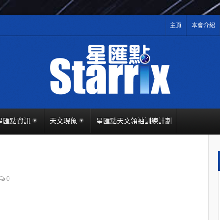
主頁
本會介紹
星匯點資訊
天文現象
星匯點天文領袖訓練計劃
0