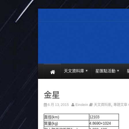
天文資料庫
星匯點活動
金星
,
6 月 13, 2015
Einstein
天文資料庫
專題文章
直徑(km)
12103
質量(kg)
4.8690×10
24