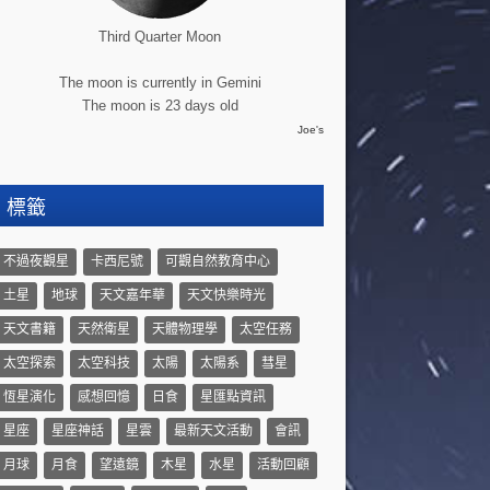
Third Quarter Moon
The moon is currently in Gemini
The moon is 23 days old
Joe's
標籤
不過夜觀星
卡西尼號
可觀自然教育中心
土星
地球
天文嘉年華
天文快樂時光
天文書籍
天然衛星
天體物理學
太空任務
太空探索
太空科技
太陽
太陽系
彗星
恆星演化
感想回憶
日食
星匯點資訊
星座
星座神話
星雲
最新天文活動
會訊
月球
月食
望遠鏡
木星
水星
活動回顧