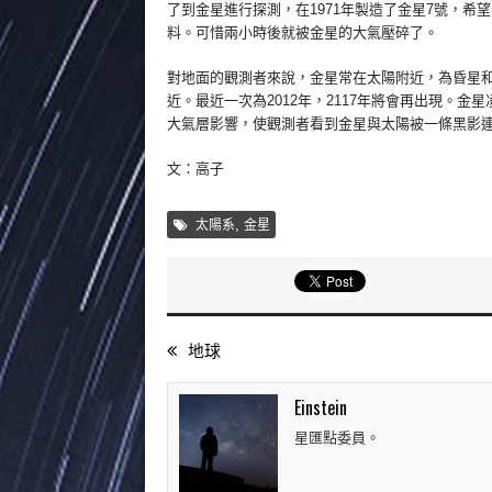
了到金星進行探測，在1971年製造了金星7號，
料。可惜兩小時後就被金星的大氣壓碎了。
對地面的觀測者來說，金星常在太陽附近，為昏星和晨
近。最近一次為2012年，2117年將會再出現。金星凌日時
大氣層影響，使觀測者看到金星與太陽被一條黑影
文：高子
,
太陽系
金星
地球
Einstein
星匯點委員。